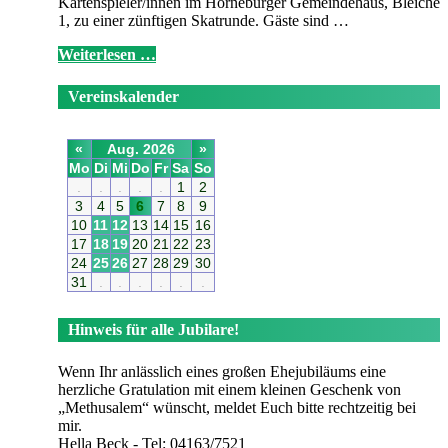
Kartenspieler/innen im Horneburger Gemeindehaus, Bleiche
1, zu einer zünftigen Skatrunde. Gäste sind …
Weiterlesen …
Vereinskalender
«
Aug. 2026
»
Mo
Di
Mi
Do
Fr
Sa
So
.
.
.
.
.
1
2
3
4
5
6
7
8
9
10
11
12
13
14
15
16
17
18
19
20
21
22
23
24
25
26
27
28
29
30
31
.
.
.
.
.
.
Hinweis für alle Jubilare!
Wenn Ihr anlässlich eines großen Ehejubiläums eine
herzliche Gratulation mit einem kleinen Geschenk von
„Methusalem“ wünscht, meldet Euch bitte rechtzeitig bei
mir.
Hella Beck - Tel: 04163/7521