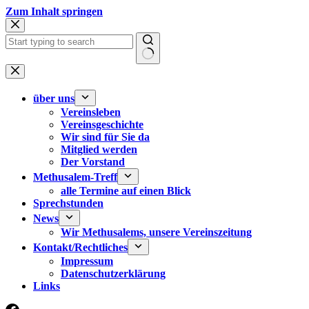
Zum
Zum Inhalt springen
Inhalt
springen
Keine
Ergebnisse
über uns
Vereinsleben
Vereinsgeschichte
Wir sind für Sie da
Mitglied werden
Der Vorstand
Methusalem-Treff
alle Termine auf einen Blick
Sprechstunden
News
Wir Methusalems, unsere Vereinszeitung
Kontakt/Rechtliches
Impressum
Datenschutzerklärung
Links