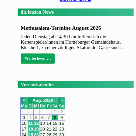
die letzten News
Methusalem-Termine August 2026
Jeden Dienstag ab 14.30 Uhr treffen sich die
Kartenspieler/innen im Horneburger Gemeindehaus,
Bleiche 1, zu einer zünftigen Skatrunde. Gäste sind …
Weiterlesen …
Vereinskalender
«
Aug. 2026
»
Mo
Di
Mi
Do
Fr
Sa
So
.
.
.
.
.
1
2
3
4
5
6
7
8
9
10
11
12
13
14
15
16
17
18
19
20
21
22
23
24
25
26
27
28
29
30