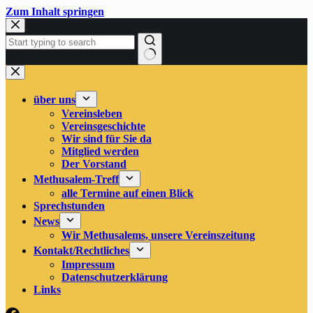
Zum
Zum Inhalt springen
Inhalt
springen
Keine
Ergebnisse
über uns
Vereinsleben
Vereinsgeschichte
Wir sind für Sie da
Mitglied werden
Der Vorstand
Methusalem-Treff
alle Termine auf einen Blick
Sprechstunden
News
Wir Methusalems, unsere Vereinszeitung
Kontakt/Rechtliches
Impressum
Datenschutzerklärung
Links