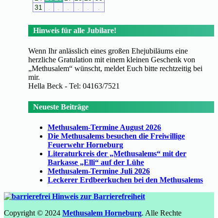
31
.
.
.
.
.
.
Hinweis für alle Jubilare!
Wenn Ihr anlässlich eines großen Ehejubiläums eine
herzliche Gratulation mit einem kleinen Geschenk von
„Methusalem“ wünscht, meldet Euch bitte rechtzeitig bei
mir.
Hella Beck - Tel: 04163/7521
Neueste Beiträge
Methusalem-Termine August 2026
Die Methusalems besuchen die Freiwillige
Feuerwehr Horneburg
Literaturkreis der „Methusalems“ mit der
Barkasse „Elli“ auf der Lühe
Methusalem-Termine Juli 2026
Leckerer Erdbeerkuchen bei den Methusalems
Hinweis zur Barrierefreiheit
Copyright © 2024
Methusalem Horneburg
. Alle Rechte