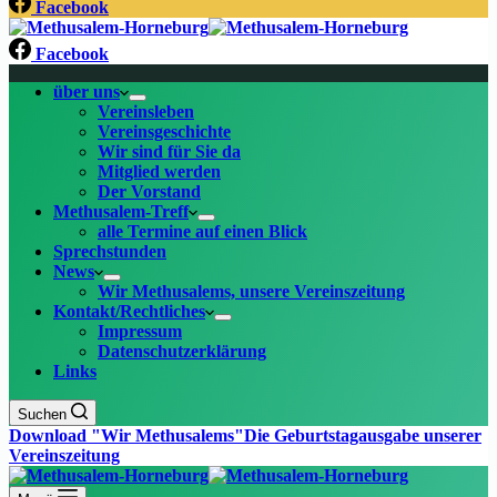
Facebook
Facebook
über uns
Vereinsleben
Vereinsgeschichte
Wir sind für Sie da
Mitglied werden
Der Vorstand
Methusalem-Treff
alle Termine auf einen Blick
Sprechstunden
News
Wir Methusalems, unsere Vereinszeitung
Kontakt/Rechtliches
Impressum
Datenschutzerklärung
Links
Suchen
Download "Wir Methusalems"
Die Geburtstagausgabe unserer
Vereinszeitung