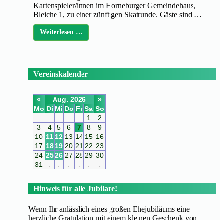
Kartenspieler/innen im Horneburger Gemeindehaus,
Bleiche 1, zu einer zünftigen Skatrunde. Gäste sind …
Weiterlesen …
Vereinskalender
«
Aug. 2026
»
Mo
Di
Mi
Do
Fr
Sa
So
.
.
.
.
.
1
2
3
4
5
6
7
8
9
10
11
12
13
14
15
16
17
18
19
20
21
22
23
24
25
26
27
28
29
30
31
.
.
.
.
.
.
Hinweis für alle Jubilare!
Wenn Ihr anlässlich eines großen Ehejubiläums eine
herzliche Gratulation mit einem kleinen Geschenk von