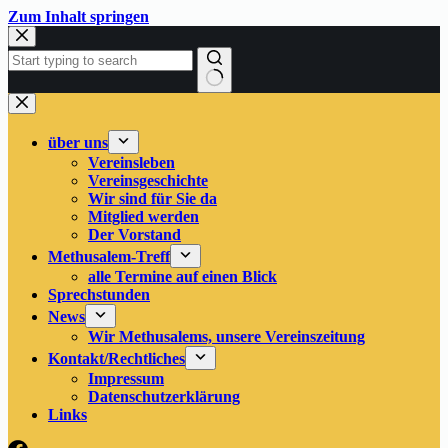
Zum
Zum Inhalt springen
Inhalt
springen
Keine
Ergebnisse
über uns
Vereinsleben
Vereinsgeschichte
Wir sind für Sie da
Mitglied werden
Der Vorstand
Methusalem-Treff
alle Termine auf einen Blick
Sprechstunden
News
Wir Methusalems, unsere Vereinszeitung
Kontakt/Rechtliches
Impressum
Datenschutzerklärung
Links