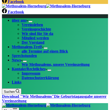
Facebook
Facebook
über uns
Vereinsleben
Vereinsgeschichte
Wir sind für Sie da
Mitglied werden
Der Vorstand
Methusalem-Treff
alle Termine auf einen Blick
Sprechstunden
News
Wir Methusalems, unsere Vereinszeitung
Kontakt/Rechtliches
Impressum
Datenschutzerklärung
Links
Suchen
Download "Wir Methusalems"
Die Geburtstagausgabe unserer
Vereinszeitung