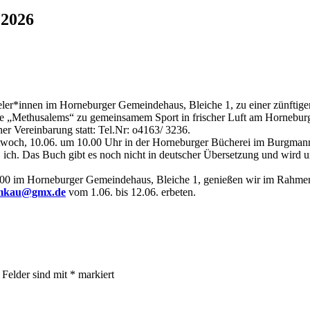
 2026
ieler*innen im Horneburger Gemeindehaus, Bleiche 1, zu einer zünftig
lte „Methusalems“ zu gemeinsamem Sport in frischer Luft am Hornebur
er Vereinbarung statt: Tel.Nr: o4163/ 3236.
ittwoch, 10.06. um 10.00 Uhr in der Horneburger Bücherei im Burgmanns
ter, ich. Das Buch gibt es noch nicht in deutscher Übersetzung und wird
0 im Horneburger Gemeindehaus, Bleiche 1, genießen wir im Rahmen 
hmkau@gmx.de
vom 1.06. bis 12.06. erbeten.
 Felder sind mit
*
markiert