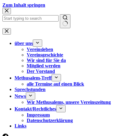
Zum
Zum Inhalt springen
Inhalt
springen
Keine
Ergebnisse
über uns
Vereinsleben
Vereinsgeschichte
Wir sind für Sie da
Mitglied werden
Der Vorstand
Methusalem-Treff
alle Termine auf einen Blick
Sprechstunden
News
Wir Methusalems, unsere Vereinszeitung
Kontakt/Rechtliches
Impressum
Datenschutzerklärung
Links