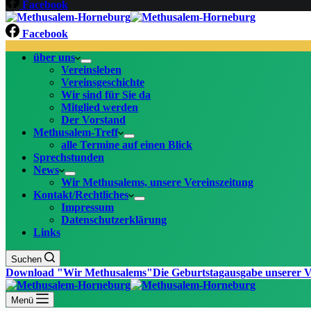
Facebook
Facebook
über uns
Vereinsleben
Vereinsgeschichte
Wir sind für Sie da
Mitglied werden
Der Vorstand
Methusalem-Treff
alle Termine auf einen Blick
Sprechstunden
News
Wir Methusalems, unsere Vereinszeitung
Kontakt/Rechtliches
Impressum
Datenschutzerklärung
Links
Suchen
Download "Wir Methusalems"
Die Geburtstagausgabe unserer V
Menü