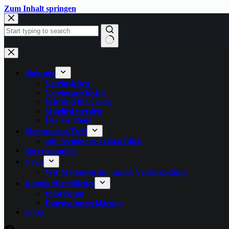
Zum
Zum Inhalt springen
Inhalt
springen
Keine
Ergebnisse
über uns
Vereinsleben
Vereinsgeschichte
Wir sind für Sie da
Mitglied werden
Der Vorstand
Methusalem-Treff
alle Termine auf einen Blick
Sprechstunden
News
Wir Methusalems, unsere Vereinszeitung
Kontakt/Rechtliches
Impressum
Datenschutzerklärung
Links