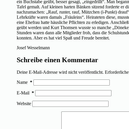
ein Buchstabe geübt, besser gesagt, „eingedrillt“. Man began
Tafel gemalt. Auf kleinen harten Bänken sitzend forderte er d
nachzumachen: „Rauf, runter, rauf, Mützchen (i-Punkt) drauf“
Lehrkräfte waren damals „Fräuleins“. Heirateten diese, musste
eine Ehefrau hatte häusliche Pflichten zu erledigen. Anschl
geübt werden und Kurt Thomsen wusste so manche „Dönekes“ 
Stunden waren dann alle Mitglieder froh, dass die Schulstund
konnten. Aber es hat viel Spaß und Freude bereitet.
Josef Wesselmann
Schreibe einen Kommentar
Deine E-Mail-Adresse wird nicht veröffentlicht.
Erforderliche
Name
*
E-Mail
*
Website