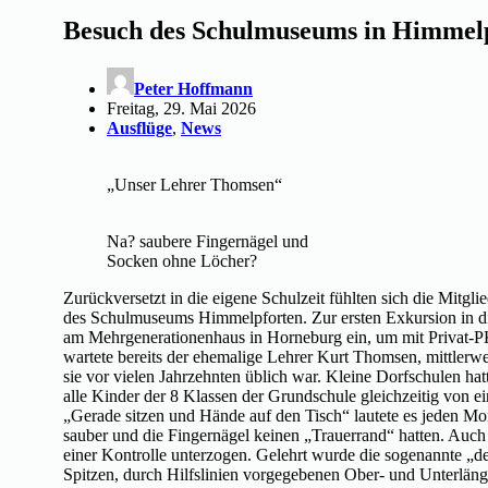
Besuch des Schulmuseums in Himmel
Peter Hoffmann
Freitag, 29. Mai 2026
Ausflüge
,
News
„Unser Lehrer Thomsen“
Na? saubere Fingernägel und
Socken ohne Löcher?
Zurückversetzt in die eigene Schulzeit fühlten sich die Mitg
des Schulmuseums Himmelpforten. Zur ersten Exkursion in d
am Mehrgenerationenhaus in Horneburg ein, um mit Privat-
wartete bereits der ehemalige Lehrer Kurt Thomsen, mittlerwei
sie vor vielen Jahrzehnten üblich war. Kleine Dorfschulen ha
alle Kinder der 8 Klassen der Grundschule gleichzeitig von ei
„Gerade sitzen und Hände auf den Tisch“ lautete es jeden M
sauber und die Fingernägel keinen „Trauerrand“ hatten. Auc
einer Kontrolle unterzogen. Gelehrt wurde die sogenannte „de
Spitzen, durch Hilfslinien vorgegebenen Ober- und Unterlän