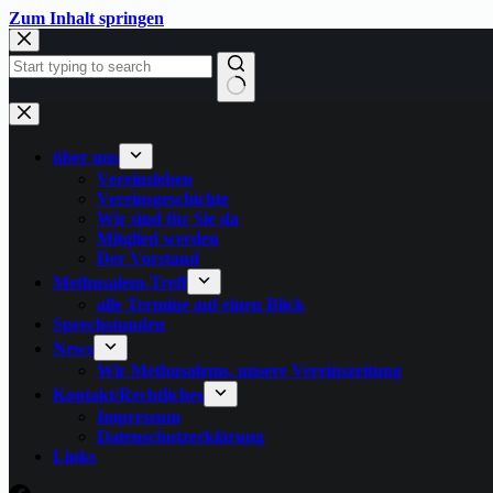
Zum
Zum Inhalt springen
Inhalt
springen
Keine
Ergebnisse
über uns
Vereinsleben
Vereinsgeschichte
Wir sind für Sie da
Mitglied werden
Der Vorstand
Methusalem-Treff
alle Termine auf einen Blick
Sprechstunden
News
Wir Methusalems, unsere Vereinszeitung
Kontakt/Rechtliches
Impressum
Datenschutzerklärung
Links