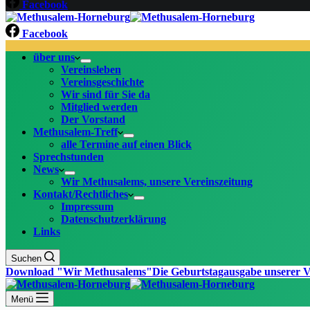
Facebook
Facebook
über uns
Vereinsleben
Vereinsgeschichte
Wir sind für Sie da
Mitglied werden
Der Vorstand
Methusalem-Treff
alle Termine auf einen Blick
Sprechstunden
News
Wir Methusalems, unsere Vereinszeitung
Kontakt/Rechtliches
Impressum
Datenschutzerklärung
Links
Suchen
Download "Wir Methusalems"
Die Geburtstagausgabe unserer V
Menü