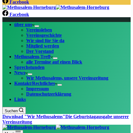
Facebook
Facebook
über uns
Vereinsleben
Vereinsgeschichte
Wir sind für Sie da
Mitglied werden
Der Vorstand
Methusalem-Treff
alle Termine auf einen Blick
Sprechstunden
News
Wir Methusalems, unsere Vereinszeitung
Kontakt/Rechtliches
Impressum
Datenschutzerklärung
Links
Suchen
Download "Wir Methusalems"
Die Geburtstagausgabe unserer
Vereinszeitung