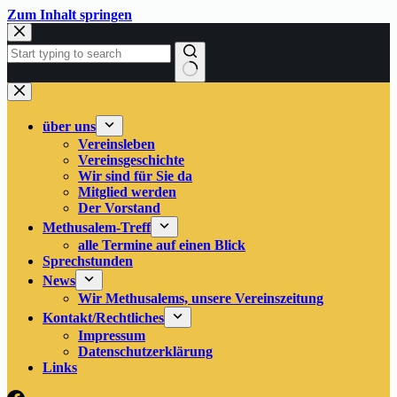
Zum
Zum Inhalt springen
Inhalt
springen
Keine
Ergebnisse
über uns
Vereinsleben
Vereinsgeschichte
Wir sind für Sie da
Mitglied werden
Der Vorstand
Methusalem-Treff
alle Termine auf einen Blick
Sprechstunden
News
Wir Methusalems, unsere Vereinszeitung
Kontakt/Rechtliches
Impressum
Datenschutzerklärung
Links