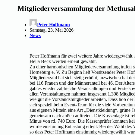
Mitgliederversammlung der Methusa
Peter Hoffmann
Samstag, 23. Mai 2026
News
Peter Hoffmann für zwei weitere Jahre wiedergewählt.
Hella Beck werden erneut gewählt.
Zu einer harmonischen Mitgliederversammlung trafen s
Horneburg e. V. Zu Beginn ließ Vorsitzender Peter Ho
Mitgliederzahl hat sich stetig erhöht, inzwischen hat de
bei 116 Frauen und der Männeranteil bei 46. Der Alters
gab es wieder zahlreiche Veranstaltungen und Feste s
allen Veranstaltungen nahmen insgesamt 1.308 Mitglieder 
wie gut die Vorstandsmitglieder arbeiten. Dass hob de
sich speziell beim Event-Team für die viele Vorbereitun
aus eigenen Mitteln eine Art „Dienstkleidung“, grüne J
gemeinsam nach außen auftreten. Die Kassenlage ist rel
Minus von rd. 740 Euro. Die Kassenprüfer konnten kei
wurde einstimmig Entlastung erteilt. Bei der Wahl des
so dass Peter Hoffmann einstimmig wiedergewählt wur