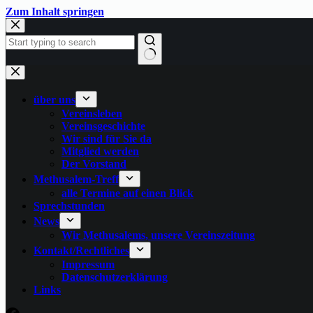
Zum
Zum Inhalt springen
Inhalt
springen
Keine
Ergebnisse
über uns
Vereinsleben
Vereinsgeschichte
Wir sind für Sie da
Mitglied werden
Der Vorstand
Methusalem-Treff
alle Termine auf einen Blick
Sprechstunden
News
Wir Methusalems, unsere Vereinszeitung
Kontakt/Rechtliches
Impressum
Datenschutzerklärung
Links