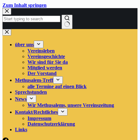
Zum
Zum Inhalt springen
Inhalt
springen
Keine
Ergebnisse
über uns
Vereinsleben
Vereinsgeschichte
Wir sind für Sie da
Mitglied werden
Der Vorstand
Methusalem-Treff
alle Termine auf einen Blick
Sprechstunden
News
Wir Methusalems, unsere Vereinszeitung
Kontakt/Rechtliches
Impressum
Datenschutzerklärung
Links