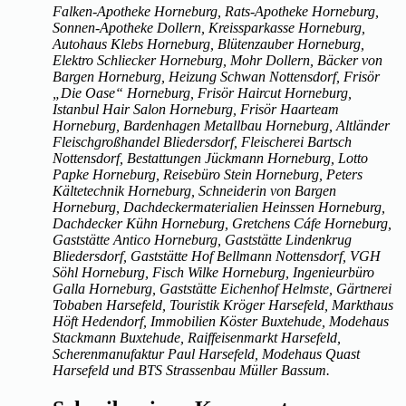
Falken-Apotheke Horneburg, Rats-Apotheke Horneburg,
Sonnen-Apotheke Dollern, Kreissparkasse Horneburg,
Autohaus Klebs Horneburg, Blütenzauber Horneburg,
Elektro Schliecker Horneburg, Mohr Dollern, Bäcker von
Bargen Horneburg, Heizung Schwan Nottensdorf, Frisör
„Die Oase“ Horneburg, Frisör Haircut Horneburg,
Istanbul Hair Salon Horneburg, Frisör Haarteam
Horneburg, Bardenhagen Metallbau Horneburg, Altländer
Fleischgroßhandel Bliedersdorf, Fleischerei Bartsch
Nottensdorf, Bestattungen Jückmann Horneburg, Lotto
Papke Horneburg, Reisebüro Stein Horneburg, Peters
Kältetechnik Horneburg, Schneiderin von Bargen
Horneburg, Dachdeckermaterialien Heinssen Horneburg,
Dachdecker Kühn Horneburg, Gretchens Cáfe Horneburg,
Gaststätte Antico Horneburg, Gaststätte Lindenkrug
Bliedersdorf, Gaststätte Hof Bellmann Nottensdorf, VGH
Söhl Horneburg, Fisch Wilke Horneburg, Ingenieurbüro
Galla Horneburg, Gaststätte Eichenhof Helmste, Gärtnerei
Tobaben Harsefeld, Touristik Kröger Harsefeld, Markthaus
Höft Hedendorf, Immobilien Köster Buxtehude, Modehaus
Stackmann Buxtehude, Raiffeisenmarkt Harsefeld,
Scherenmanufaktur Paul Harsefeld, Modehaus Quast
Harsefeld und BTS Strassenbau Müller Bassum.