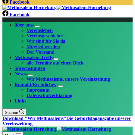
Facebook
Facebook
über uns
Vereinsleben
Vereinsgeschichte
Wir sind für Sie da
Mitglied werden
Der Vorstand
Methusalem-Treff
alle Termine auf einen Blick
Sprechstunden
News
Wir Methusalems, unsere Vereinszeitung
Kontakt/Rechtliches
Impressum
Datenschutzerklärung
Links
Suchen
Download "Wir Methusalems"
Die Geburtstagausgabe unserer
Vereinszeitung