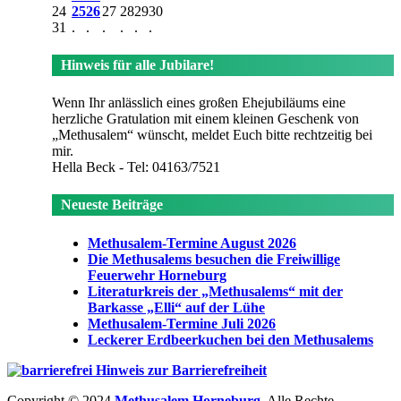
24
25
26
27
28
29
30
31
.
.
.
.
.
.
Hinweis für alle Jubilare!
Wenn Ihr anlässlich eines großen Ehejubiläums eine
herzliche Gratulation mit einem kleinen Geschenk von
„Methusalem“ wünscht, meldet Euch bitte rechtzeitig bei
mir.
Hella Beck - Tel: 04163/7521
Neueste Beiträge
Methusalem-Termine August 2026
Die Methusalems besuchen die Freiwillige
Feuerwehr Horneburg
Literaturkreis der „Methusalems“ mit der
Barkasse „Elli“ auf der Lühe
Methusalem-Termine Juli 2026
Leckerer Erdbeerkuchen bei den Methusalems
Hinweis zur Barrierefreiheit
Copyright © 2024
Methusalem Horneburg
. Alle Rechte