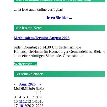
... ist jetzt auch online verfügbar!
lesen Sie hier ...
die letzten News
Methusalem-Termine August 2026
Jeden Dienstag ab 14.30 Uhr treffen sich die
Kartenspieler/innen im Horneburger Gemeindehaus, Bleiche
1, zu einer zünftigen Skatrunde. Gäste sind …
Weiterlesen …
Vereinskalender
«
Aug. 2026
»
Mo
Di
Mi
Do
Fr
Sa
So
.
.
.
.
.
1
2
3
4
5
6
7
8
9
10
11
12
13
14
15
16
17
18
19
20
21
22
23