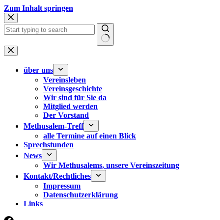
Zum
Zum Inhalt springen
Inhalt
springen
Keine
Ergebnisse
über uns
Vereinsleben
Vereinsgeschichte
Wir sind für Sie da
Mitglied werden
Der Vorstand
Methusalem-Treff
alle Termine auf einen Blick
Sprechstunden
News
Wir Methusalems, unsere Vereinszeitung
Kontakt/Rechtliches
Impressum
Datenschutzerklärung
Links